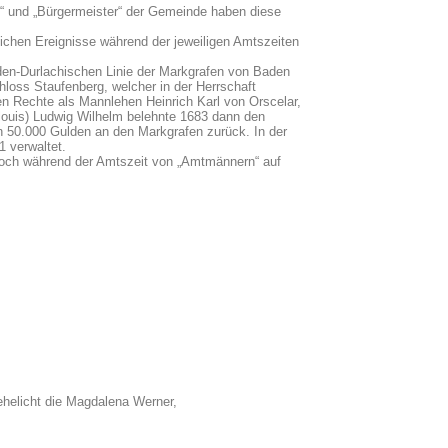
e“ und „Bürgermeister“ der Gemeinde haben diese
lichen Ereignisse während der jeweiligen Amtszeiten
den-Durlachischen Linie der Markgrafen von Baden
loss Staufenberg, welcher in der Herrschaft
en Rechte als Mannlehen Heinrich Karl von Orscelar,
louis) Ludwig Wilhelm belehnte 1683 dann den
n 50.000 Gulden an den Markgrafen zurück. In der
 verwaltet.
 noch während der Amtszeit von „Amtmännern“ auf
cht die Magdalena Werner,