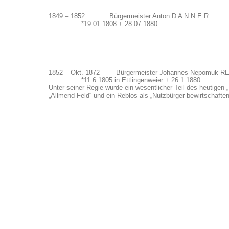
1849 – 1852 Bürgermeister Anton D A N N E R
*19.01.1808 + 28.07.1880
1852 – Okt. 1872 Bürgermeister Johannes Nepomuk R
*11.6.1805 in Ettlingenweier + 26.1.1880
Unter seiner Regie wurde ein wesentlicher Teil des heutigen 
„Allmend-Feld“ und ein Reblos als „Nutzbürger bewirtschaften