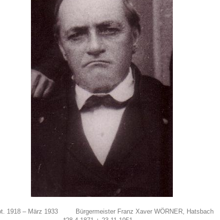
pt. 1918 – März 1933 Bürgermeister Franz Xaver WÖRNER, Hatsbach