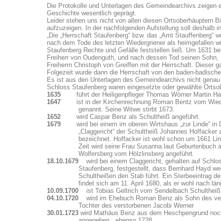
Die Protokolle und Unterlagen des Gemeindearchivs zeigen e
Geschichte wesentlich geprägt.
Leider stehen uns nicht von allen diesen Ortsoberhäuptern B
aufzuzeigen. In der nachfolgenden Aufstellung soll deshalb i
„Die „Herrschaft Staufenberg“ bzw. das „Amt Stauffenberg“ 
nach dem Tode des letzten Wiedergriener als heimgefallen wi
Staufenberg Rechte und Gefälle feststellen ließ. Um 1631 b
Freiherr von Oudenguth, und nach dessen Tod seinen Sohn, 
Freiherrn Christoph von Greiffen mit der Herrschaft. Diese
Folgezeit wurde dann die Herrschaft von den baden-badische
Es ist aus den Unterlagen des Gemeindearchivs nicht genau 
Schloss Staufenberg waren eingesetzte oder gewählte Ortsob
1635
führt der Heiligenpfleger Thomas Wörner Martin Haa
1647
ist in der Kirchenrechnung Roman Bentz vom Wieder
genannt. Seine Witwe stirbt 1673.
1652
wird Caspar Benz als Schultheiß angeführt.
1679
wird bei einem im oberen Wirtshaus „zur Linde“ in 
„Claggericht“ der Schultheiß Johannes Hoffacker als
bezeichnet. Hoffacker ist wohl schon um 1661 Linden
Zeit wird seine Frau Susanna laut Geburtenbuch als 
Wolfersberg vom Hölzlinsberg angeführt.
18.10.1679
wird bei einem Claggericht, gehalten auf Schlo
Staufenberg, festgestellt, dass Bernhard Hayd w
Schultheißen den Stab führt. Ein Sterbeeintrag des 
findet sich am 11. April 1680, als er wohl nach länger
10.09.1700
ist Tobias Geltrich vom Sendelbach Schulthei
04.10.1720
wird im Ehebuch Roman Benz als Sohn des 
Tochter des verstorbenen Jacobi Werner
30.01.1723
wird Mathäus Benz aus dem Heschpengrund nochm
angegeben , ebenso 1728