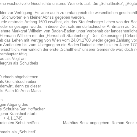
ine wechselvolle Geschichte unseres Weinorts auf. Die „Schultheiße“, „Vögt
ilder zur Verfügung. Es wäre auch zu umfangreich die wesentlichen geschicht
n Stichworten ein kleiner Abriss gegeben werden.
wurde erstmals Anfang 1600 erwähnt, als das Staufenberger Lehen von der Ba
eder eingezogen wurde. In dieser Zeit saß ein durlachischer Amtmann auf Sch
elehnte Markgraf Wilhelm von Baden-Baden unter Vorbehalt der landesherrlich
Hermann Wilhelm mit der „Herrschaft Staufenberg“. Der Türkensieger (Türken
r gab das Lehen mit Vertrag von Wien vom 24.04.1700 wieder gegen Zahlung vo
n Amtleuten bis zum Übergang an die Baden-Durlachische Linie im Jahre 1771
ersichtlich, wer wirklich der erste „Schultheiß“ unserer Gemeinde war; doch
erhäupter tätig.
s als Vogt an
grün als Schultheis
Durbach abgehaltenen
 Gerichtsschreiber
wirt, denn zu dieser
Patin für Anna Maria
ss
egen Abgang des
Schultheißen Hoffacker
er Krankheit starb.
ß + 4.1.1745
verdienten Schultheißen Mathäus Benz angegeben. Roman Benz eheli
als als „Schulteti“