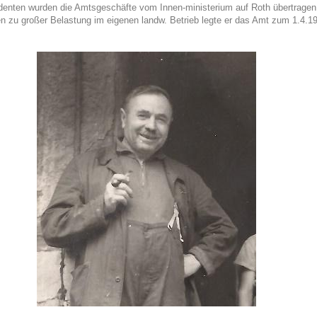
enten wurden die Amtsgeschäfte vom Innen-ministerium auf Roth übertragen
 zu großer Belastung im eigenen landw. Betrieb legte er das Amt zum 1.4.19