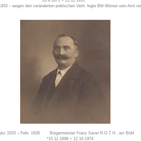
*28.4.1871 + 23.11.1951
– wegen den veränderten politischen Verh. legte BM Wörner sein Amt n
ärz 1933 – Febr. 1939 Bürgermeister Franz Xaver R O T H , am Bühl
*15.11.1898 + 12.10.1974