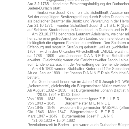
Am
2.2.1765
fand eine Erbvertragshuldigung der Durbacher
Baden-Durlach statt.
Hierbei war Josef K i e f e r als Schultheiß, Accisor un
Bei der endgültigen Besitzergreifung durch Baden-Durlach 
als badischer Beamter die Justiz und Verwaltung in der Herr
Am 21.10.1771 wurden Schultheiß Josef B E I S E R (Byßer
auf Schloss Staufenberg, in Nesselried, in Durbach und in 
Am 23.10.1771 berichtete Leutnant Adelsheim, welcher mit e
herrsche eine große Armut bei den Leuten, denn sie lebten 
hinlänglich die eigenen Familien zu ernähren. Den Soldaten a
Offenburg und sogar in Straßburg gekauft, weil es „wohlfeiler
1787 wird in den Urkunden Alt-Schultheiß LAIBLE erwähnt, w
ca. 1786 – 1809 wird Johannes D A N N E R als Schultheiß 
erwähnt. Gleichzeitig waren die Gerichtszwölfer Jacob Laib
vom Lindenplatz u.a. mit der Verwaltung der Gemeinde betra
Am 4.5.1809 werden Stabhalter Kiefer und 12er Sebastian 
Ab ca. Januar 1809 ist Joseph D A N N E R als Schultheißen-
betitelt.
Als Gerichtsbott finden wir im Jahre 1816 Joseph Eß. Währ
„Ackermatte“, gleichzeitig ein Bürgermeister Müller erwähnt
Ab August 1832 – 1838 ist Bürgermeister Johann Baptist N
*20.06.1794 + 01.03.1850
Von 1838 – 1843 Bürgermeister Ignaz Z E L L E R
Von 1843 – 1845 Bürgermeister M E N N L E
Von 1845 – 1846 wiederum Bürgermeister NASSALL (offens
Okt. 1846 – März 1847 Bürgermeister K I E F E R
März 1847 – 1849 Bürgermeister Josef P L A N K
*21.06.1823 + 15.04.1882
Revolutionszeit in Baden – (es waren auch Durbacher Bürger, 