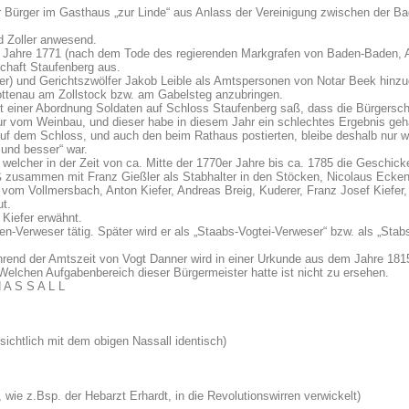
 Bürger im Gasthaus „zur Linde“ aus Anlass der Vereinigung zwischen der 
d Zoller anwesend.
im Jahre 1771 (nach dem Tode des regierenden Markgrafen von Baden-Baden,
schaft Staufenberg aus.
) und Gerichtszwölfer Jakob Leible als Amtspersonen von Notar Beek hinz
Bottenau am Zollstock bzw. am Gabelsteg anzubringen.
iner Abordnung Soldaten auf Schloss Staufenberg saß, dass die Bürgerschaf
nur vom Weinbau, und dieser habe in diesem Jahr ein schlechtes Ergebnis ge
uf dem Schloss, und auch den beim Rathaus postierten, bleibe deshalb nur wen
 und besser“ war.
elcher in der Zeit von ca. Mitte der 1770er Jahre bis ca. 1785 die Geschick
zusammen mit Franz Gießler als Stabhalter in den Stöcken, Nicolaus Eckenf
le vom Vollmersbach, Anton Kiefer, Andreas Breig, Kuderer, Franz Josef Ki
ut.
Kiefer erwähnt.
Verweser tätig. Später wird er als „Staabs-Vogtei-Verweser“ bzw. als „Stabs
end der Amtszeit von Vogt Danner wird in einer Urkunde aus dem Jahre 1815
. Welchen Aufgabenbereich dieser Bürgermeister hatte ist nicht zu ersehen.
 A S S A L L
ichtlich mit dem obigen Nassall identisch)
wie z.Bsp. der Hebarzt Erhardt, in die Revolutionswirren verwickelt)