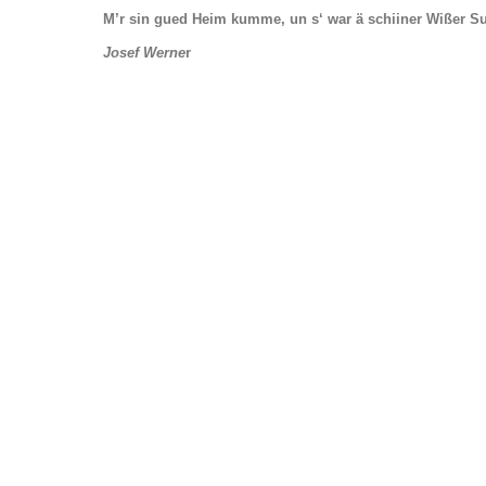
M’r sin gued Heim kumme, un s‘ war ä schiiner Wißer S
Josef Werne
r