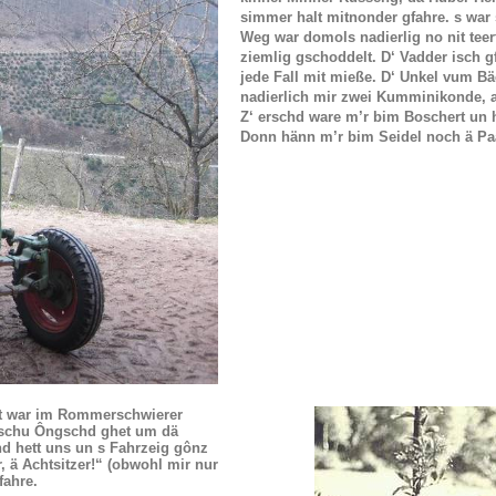
simmer halt mitnonder gfahre. s war s
Weg war domols nadierlig no nit teert
ziemlig gschoddelt. D‘ Vadder isch g
jede Fall mit mieße. D‘ Unkel vum B
nadierlich mir zwei Kumminikonde, al
Z‘ erschd ware m’r bim Boschert un h
Donn hänn m’r bim Seidel noch ä P
rt war im Rommerschwierer
tt schu Ôngschd ghet um dä
hd hett uns un s Fahrzeig gônz
ä Achtsitzer!“ (obwohl mir nur
fahre.