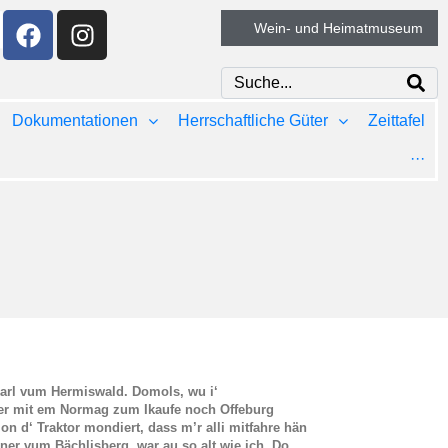
Wein- und Heimatmuseum
Dokumentationen
Herrschaftliche Güter
Zeittafel
···
Karl vum Hermiswald. Domols, wu i‘
r mit em Normag zum Ikaufe noch Offeburg
 on d‘ Traktor mondiert, dass m’r alli mitfahre hän
ner vum Bächlisberg, war au so alt wie ich. Do