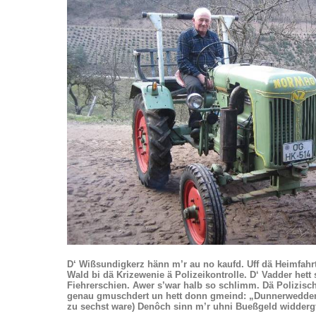
D‘ Wißsundigkerz hänn m’r au no kaufd. Uff dä Heimfah
Wald bi dä Krizewenie ä Polizeikontrolle. D‘ Vadder he
Fiehrerschien. Awer s’war halb so schlimm. Dä Polizisc
genau gmuschdert un hett donn gmeind: „Dunnerwedder, 
zu sechst ware) Denôch sinn m’r uhni Bueßgeld widderg