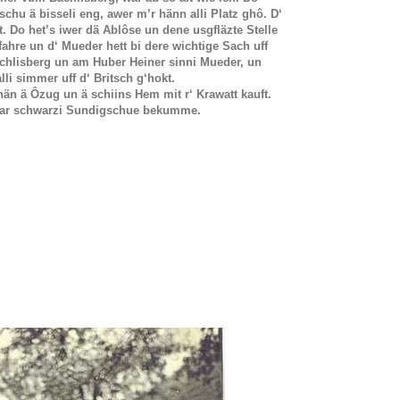
chu ä bisseli eng, awer m’r hänn alli Platz ghô. D‘
. Do het’s iwer dä Ablôse un dene usgfläzte Stelle
fahre un d‘ Mueder hett bi dere wichtige Sach uff
ächlisberg un am Huber Heiner sinni Mueder, un
li simmer uff d‘ Britsch g‘hokt.
än ä Ôzug un ä schiins Hem mit r‘ Krawatt kauft.
aar schwarzi Sundigschue bekumme.