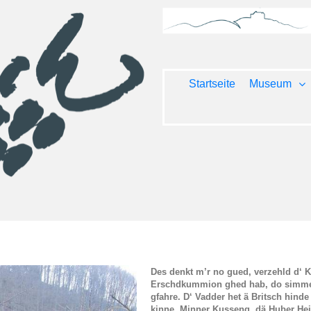
Startseite
Museum
Des denkt m’r no gued, verzehld d‘ 
Erschdkummion ghed hab, do simme
gfahre. D‘ Vadder het ä Britsch hinde
kinne. Minner Kusseng, dä Huber Hei